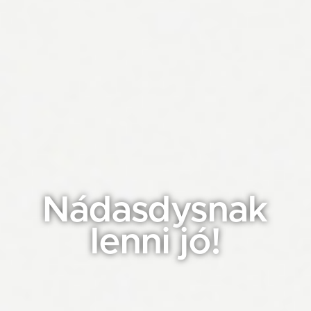
Nádasdysnak
lenni jó!