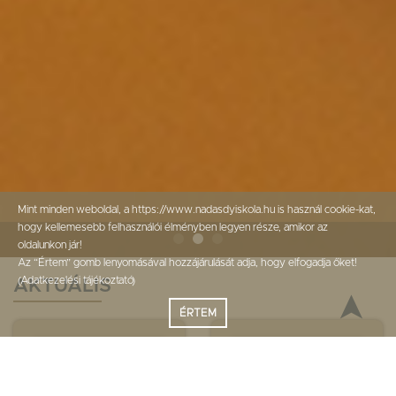
Mint minden weboldal, a https://www.nadasdyiskola.hu is használ cookie-kat,
hogy kellemesebb felhasználói élményben legyen része, amikor az
oldalunkon jár!
Az “Értem” gomb lenyomásával hozzájárulását adja, hogy elfogadja őket!
(
Adatkezelési tájékoztató
)
AKTUÁLIS
➤
ÉRTEM