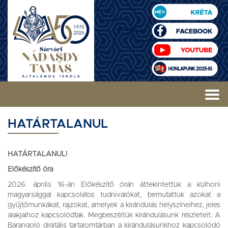
HATÁRTALANUL
HATÁRTALANUL!
Előkészítő óra
2026. április 16-án Előkészítő órán áttekintettük a külhoni
magyarsággal kapcsolatos tudnivalókat, bemutattuk azokat a
gyűjtőmunkákat, rajzokat, amelyek a kirándulás helyszíneihez, jeles
alakjaihoz kapcsolódtak. Megbeszéltük kirándulásunk részleteit. A
Barangoló digitális tartalomtárban a kirándulásunkhoz kapcsolódó