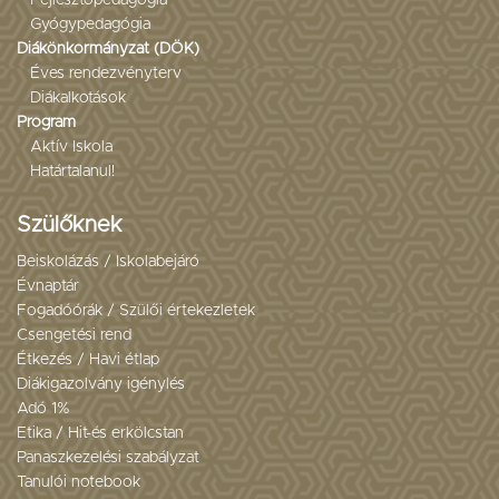
Gyógypedagógia
Diákönkormányzat (DÖK)
Éves rendezvényterv
Diákalkotások
Program
Aktív Iskola
Határtalanul!
Szülőknek
Beiskolázás / Iskolabejáró
Évnaptár
Fogadóórák / Szülői értekezletek
Csengetési rend
Étkezés / Havi étlap
Diákigazolvány igénylés
Adó 1%
Etika / Hit-és erkölcstan
Panaszkezelési szabályzat
Tanulói notebook