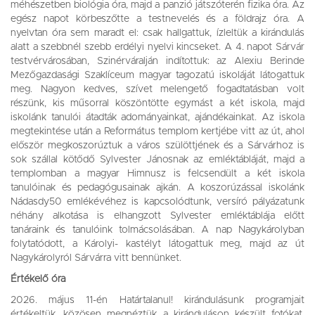
méhészetben biológia óra, majd a panzió játszóterén fizika óra. Az
egész napot körbeszőtte a testnevelés és a földrajz óra. A
nyelvtan óra sem maradt el: csak hallgattuk, ízleltük a kirándulás
alatt a szebbnél szebb erdélyi nyelvi kincseket. A 4. napot Sárvár
testvérvárosában, Szinérváralján indítottuk: az Alexiu Berinde
Mezőgazdasági Szaklíceum magyar tagozatú iskoláját látogattuk
meg. Nagyon kedves, szívet melengető fogadtatásban volt
részünk, kis műsorral köszöntötte egymást a két iskola, majd
iskolánk tanulói átadták adományainkat, ajándékainkat. Az iskola
megtekintése után a Református templom kertjébe vitt az út, ahol
először megkoszorúztuk a város szülöttjének és a Sárvárhoz is
sok szállal kötődő Sylvester Jánosnak az emléktábláját, majd a
templomban a magyar Himnusz is felcsendült a két iskola
tanulóinak és pedagógusainak ajkán. A koszorúzással iskolánk
Nádasdy50 emlékévéhez is kapcsolódtunk, versíró pályázatunk
néhány alkotása is elhangzott Sylvester emléktáblája előtt
tanáraink és tanulóink tolmácsolásában. A nap Nagykárolyban
folytatódott, a Károlyi- kastélyt látogattuk meg, majd az út
Nagykárolyról Sárvárra vitt bennünket.
Értékelő óra
2026. május 11-én Határtalanul! kirándulásunk programjait
értékeltük, közösen megnéztük a kiránduláson készült fotókat,