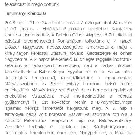
feladatokat is megoldottunk.
Tanulmányi kirándulás
2026. április 21. és 24. között iskolánk 7. évfolyamából 24 diák és
kísérő tanáraik a Határtalanul! program keretében Kalotaszeg
kincseivel ismerkedtek. A Bethlen Gábor Alapkezelő Zrt. által kiírt
pályázat eredményeként Romániában töltöttünk el 4 napot.
Először Nagyvárad nevezetességeivel ismerkedtünk, majd a
Király-hágón keresztül utaztunk tovább Kalotaszegre és onnan
Nagypetrire. A 2. napot lélekemelő, különleges reggellel indítottuk:
sétáltunk a Házsongárdi temetőben, majd a Farkas utcában,
fotózkodtunk a Babes-Bolyai Egyetemnél és a Farkas utcai
Református templomnál, rácsodálkoztunk a monumentális
Mátyás-szoborra és Szent Mihály templom belső terére,
emlékeztünk Mátyás király szülőházánál, és boncidai népdalokat
énekeltünk Válaszúton, majd megtekintettük a néprajzi
gyűjteményt is. Ezt követően Mérán a Bivalymúzeumban
izgalmas néprajzi ismertetőt hallgattunk meg. A 3. nap a
tantárgyak napja volt: Körösfőn Vasvári Pál szobránál töri óra, a
körösfői Református templomnál rajz óra, Kalotaszentkirály-
Zentelkén technika és irodalom óra, Bánffyhunyadon a
Református templomban ének óra, Nagypetriben, a Magnólia