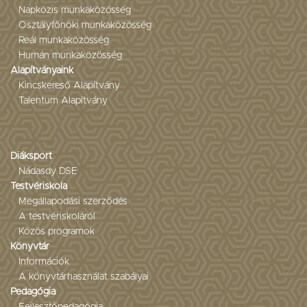
Napközis munkaközösség
Osztályfőnöki munkaközösség
Reál munkaközösség
Humán munkaközösség
Alapítványaink
Kincskereső Alapítvány
Talentum Alapítvány
Diáksport
Nádasdy DSE
Testvériskola
Megállapodási szerződés
A testvériskoláról
Közös programok
Könyvtár
Információk
A könyvtárhasználat szabályai
Pedagógia
Fejlesztőpedagógia