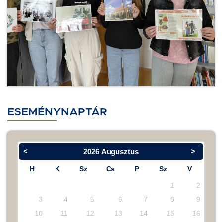
ESEMÉNYNAPTÁR
<
>
2026
Augusztus
H
K
Sz
Cs
P
Sz
V
1
2
3
4
5
6
7
8
9
10
11
12
13
14
15
16