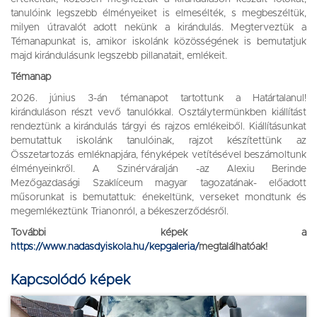
tanulóink legszebb élményeiket is elmesélték, s megbeszéltük,
milyen útravalót adott nekünk a kirándulás. Megterveztük a
Témanapunkat is, amikor iskolánk közösségének is bemutatjuk
majd kirándulásunk legszebb pillanatait, emlékeit.
Témanap
2026. június 3-án témanapot tartottunk a Határtalanul!
kiránduláson részt vevő tanulókkal. Osztálytermünkben kiállítást
rendeztünk a kirándulás tárgyi és rajzos emlékeiből. Kiállításunkat
bemutattuk iskolánk tanulóinak, rajzot készítettünk az
Összetartozás emléknapjára, fényképek vetítésével beszámoltunk
élményeinkről. A Szinérváralján -az Alexiu Berinde
Mezőgazdasági Szaklíceum magyar tagozatának- előadott
műsorunkat is bemutattuk: énekeltünk, verseket mondtunk és
megemlékeztünk Trianonról, a békeszerződésről.
További képek a
https://www.nadasdyiskola.hu/kepgaleria/
megtalálhatóak!
Kapcsolódó képek