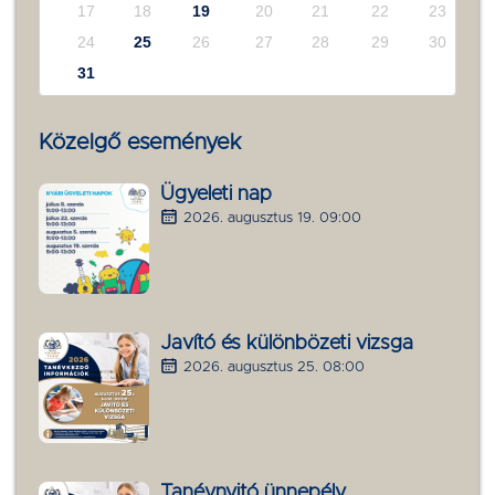
17
18
19
20
21
22
23
24
25
26
27
28
29
30
31
Közelgő események
Ügyeleti nap
2026. augusztus 19. 09:00
Javító és különbözeti vizsga
2026. augusztus 25. 08:00
Tanévnyitó ünnepély