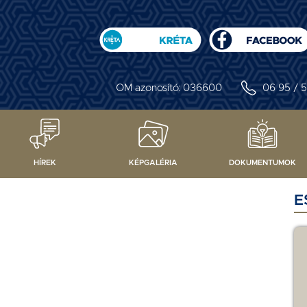
OM azonosító: 036600
06 95 / 5
HÍREK
KÉPGALÉRIA
DOKUMENTUMOK
E