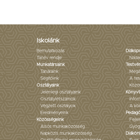
Iskolánk
Bemutatkozás
Diáksp
Tanév rendje
Náda
Munkatársaink
Testvér
Tanáraink
Megá
Segítőink
A tes
Osztályaink
Közö
Jelenlegi osztályaink
Könyvt
Osztálylétszámok
Infor
Végzett osztályok
A kön
Eredményeink
Pedagó
Közösségeink
Fejl
Alsós munkaközösség
Gyóg
Napközis munkaközösség
Diákön