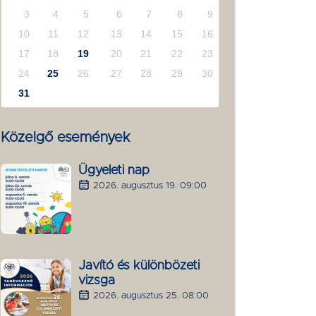
3
4
5
6
7
8
9
10
11
12
13
14
15
16
17
18
19
20
21
22
23
24
25
26
27
28
29
30
31
Közelgő események
Ügyeleti nap
2026. augusztus 19. 09:00
Javító és különbözeti
vizsga
2026. augusztus 25. 08:00