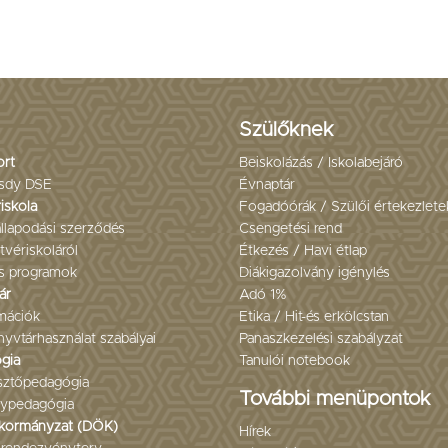
Szülőknek
ort
Beiskolázás / Iskolabejáró
sdy DSE
Évnaptár
iskola
Fogadóórák / Szülői értekezlete
llapodási szerződés
Csengetési rend
tvériskoláról
Étkezés / Havi étlap
s programok
Diákigazolvány igénylés
ár
Adó 1%
mációk
Etika / Hit-és erkölcstan
yvtárhasználat szabályai
Panaszkezelési szabályzat
gia
Tanulói notebook
esztőpedagógia
További menüpontok
ypedagógia
kormányzat (DÖK)
Hírek