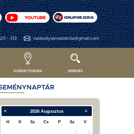
20 - 313
nadasdytamasiskola@gmail.com
ELÉRHETŐSÉGEK
KERESÉS
SEMÉNYNAPTÁR
<
>
2026
Augusztus
H
K
Sz
Cs
P
Sz
V
1
2