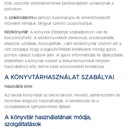
íróik, szerzőik vezetéknevének betűrendjében sorakoznak a
polcokon.
A
szakirodalom
ba tartozó tudományos és ismeretterjesztő
műveket témájuk, tárgyuk szerint csoportosítjuk.
Kézikönyvtár:
A könyvek többsége szabadpolcon van és
kölcsönözhető. A kézikönyvekből (lexikonok, enciklopédiák,
atlaszok, szótárak, monográfiák...) álló kézikönyvtár viszont azt a
célt szolgálja, hogy a legkülönfélébb kérdésekre mindig gyors,
pontos választ tudjunk adni. A gyors informálódás és tájékoztatás
érdekében a könyvtár ezeket a dokumentumokat helyben
használathoz köti, illetve ezek kölcsönzését korlátozza.
A KÖNYVTÁRHASZNÁLAT SZABÁLYAI
Használók köre
Az iskolai könyvtárat az iskola tanulói, nevelői, adminisztratív és
technikai dolgozói használhatják. A beiratkozás és a
szolgáltatások igénybevétele díjtalan.
A könyvtár használatának módja,
szolgáltatások