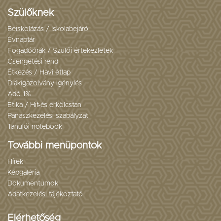
Szülőknek
Beiskolázás / Iskolabejáró
Évnaptár
Fogadóórák / Szülői értekezletek
Csengetési rend
Étkezés / Havi étlap
Diákigazolvány igénylés
Adó 1%
Etika / Hit-és erkölcstan
Panaszkezelési szabályzat
Tanulói notebook
További menüpontok
Hírek
Képgaléria
Dokumentumok
Adatkezelési tájékoztató
Elérhetőség