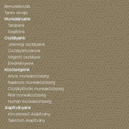
Bemutatkozás
Tanév rendje
Munkatársaink
Tanáraink
Segítőink
Osztályaink
Jelenlegi osztályaink
Osztálylétszámok
Végzett osztályok
Eredményeink
Közösségeink
Alsós munkaközösség
Napközis munkaközösség
Osztályfőnöki munkaközösség
Reál munkaközösség
Humán munkaközösség
Alapítványaink
Kincskereső Alapítvány
Talentum Alapítvány