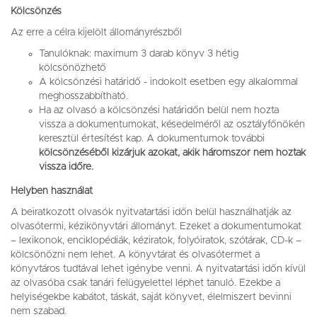
Kölcsönzés
Az erre a célra kijelölt állományrészből
Tanulóknak: maximum 3 darab könyv 3 hétig
kölcsönözhető
A kölcsönzési határidő - indokolt esetben egy alkalommal
meghosszabbítható.
Ha az olvasó a kölcsönzési határidőn belül nem hozta
vissza a dokumentumokat, késedelméről az osztályfőnökén
keresztül értesítést kap. A dokumentumok további
kölcsönzéséből kizárjuk azokat, akik háromszor nem hoztak
vissza időre.
Helyben használat
A beiratkozott olvasók nyitvatartási időn belül használhatják az
olvasótermi, kézikönyvtári állományt. Ezeket a dokumentumokat
– lexikonok, enciklopédiák, kéziratok, folyóiratok, szótárak, CD-k –
kölcsönözni nem lehet. A könyvtárat és olvasótermet a
könyvtáros tudtával lehet igénybe venni. A nyitvatartási időn kívül
az olvasóba csak tanári felügyelettel léphet tanuló. Ezekbe a
helyiségekbe kabátot, táskát, saját könyvet, élelmiszert bevinni
nem szabad.