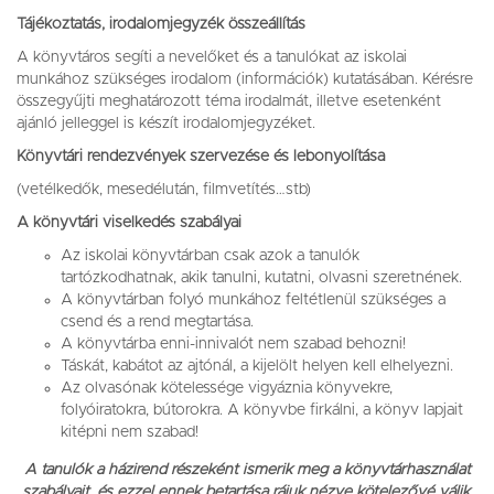
Tájékoztatás, irodalomjegyzék összeállítás
A könyvtáros segíti a nevelőket és a tanulókat az iskolai
munkához szükséges irodalom (információk) kutatásában. Kérésre
összegyűjti meghatározott téma irodalmát, illetve esetenként
ajánló jelleggel is készít irodalomjegyzéket.
Könyvtári rendezvények szervezése és lebonyolítása
(vetélkedők, mesedélután, filmvetítés…stb)
A könyvtári viselkedés szabályai
Az iskolai könyvtárban csak azok a tanulók
tartózkodhatnak, akik tanulni, kutatni, olvasni szeretnének.
A könyvtárban folyó munkához feltétlenül szükséges a
csend és a rend megtartása.
A könyvtárba enni-innivalót nem szabad behozni!
Táskát, kabátot az ajtónál, a kijelölt helyen kell elhelyezni.
Az olvasónak kötelessége vigyáznia könyvekre,
folyóiratokra, bútorokra. A könyvbe firkálni, a könyv lapjait
kitépni nem szabad!
A tanulók a házirend részeként ismerik meg a könyvtárhasználat
szabályait, és ezzel ennek betartása rájuk nézve kötelezővé válik.