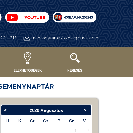
20 - 313
nadasdytamasiskola@gmail.com
ELÉRHETŐSÉGEK
KERESÉS
SEMÉNYNAPTÁR
<
>
2026
Augusztus
H
K
Sz
Cs
P
Sz
V
1
2