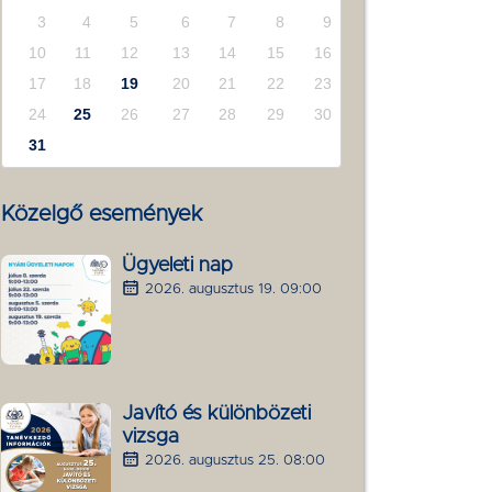
3
4
5
6
7
8
9
10
11
12
13
14
15
16
17
18
19
20
21
22
23
24
25
26
27
28
29
30
31
Közelgő események
Ügyeleti nap
2026. augusztus 19. 09:00
Javító és különbözeti
vizsga
2026. augusztus 25. 08:00