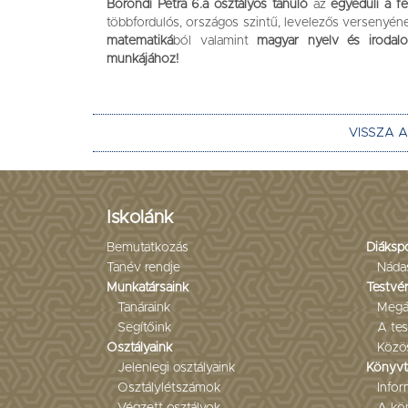
Böröndi Petra 6.a osztályos tanuló
az
egyedüli a fe
többfordulós, országos szintű, levelezős versenyéne
matematiká
ból valamint
magyar nyelv és irodal
munkájához!
VISSZA 
Iskolánk
Bemutatkozás
Diáksp
Tanév rendje
Náda
Munkatársaink
Testvér
Tanáraink
Megá
Segítőink
A tes
Osztályaink
Közö
Jelenlegi osztályaink
Könyvt
Osztálylétszámok
Infor
Végzett osztályok
A kön