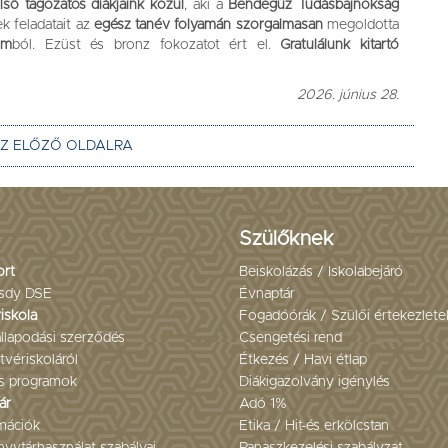
lső tagozatos diákjaink közül
, aki a
Bendegúz Tudásbajnokság
k feladatait az
egész tanév folyamán szorgalmasan
megoldotta
om
ból. Ezüst és bronz fokozatot ért el.
Gratulálunk kitartó
2026. június 28.
AZ ELŐZŐ OLDALRA
Szülőknek
ort
Beiskolázás / Iskolabejáró
sdy DSE
Évnaptár
iskola
Fogadóórák / Szülői értekezlete
llapodási szerződés
Csengetési rend
tvériskoláról
Étkezés / Havi étlap
s programok
Diákigazolvány igénylés
ár
Adó 1%
mációk
Etika / Hit-és erkölcstan
yvtárhasználat szabályai
Panaszkezelési szabályzat